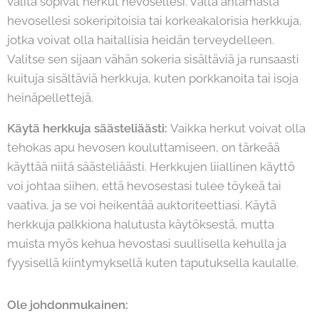
valita sopivat herkut hevosellesi. Vältä antamasta
hevosellesi sokeripitoisia tai korkeakalorisia herkkuja,
jotka voivat olla haitallisia heidän terveydelleen.
Valitse sen sijaan vähän sokeria sisältäviä ja runsaasti
kuituja sisältäviä herkkuja, kuten porkkanoita tai isoja
heinäpellettejä.
Käytä herkkuja säästeliäästi:
Vaikka herkut voivat olla
tehokas apu hevosen kouluttamiseen, on tärkeää
käyttää niitä säästeliäästi. Herkkujen liiallinen käyttö
voi johtaa siihen, että hevosestasi tulee töykeä tai
vaativa, ja se voi heikentää auktoriteettiasi. Käytä
herkkuja palkkiona halutusta käytöksestä, mutta
muista myös kehua hevostasi suullisella kehulla ja
fyysisellä kiintymyksellä kuten taputuksella kaulalle.
Ole johdonmukainen: