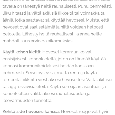
tavalla on lähestyä heitä rauhallisesti. Puhu pehmeästi,
liiku hitaasti ja vältä äkillisiä liikkeitä tai voimakkaita
ääniä, jotka saattavat säikäyttää hevosesi. Muista, että
hevoset ovat saaliseläimiä ja niitä voidaan helposti
pelotella. Lähesty heitä rauhallisesti ja anna heille
mahdollisuus arvioida aikomuksiasi.
Käytä kehon kieltä:
Hevoset kommunikoivat
ensisijaisesti kehonkielellä, joten on tärkeää käyttää
kehoasi kommunikoidaksesi heidän kanssaan
pehmeästi. Seiso pystyssä, mutta rento ja käytä
lempeitä liikkeitä viestiäksesi hevosellesi. Vältä äkillisiä
tai aggressiivisia eleitä. Käytä sen sijaan asentoasi ja
kehonkieltäsi välittääksesi rauhallisuuden ja
itsevarmuuden tunnetta.
Kehitä side hevosesi kanssa:
Hevoset reagoivat hyvin