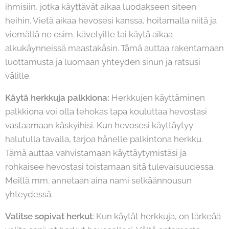
ihmisiin, jotka käyttävät aikaa luodakseen siteen
heihin. Vietä aikaa hevosesi kanssa, hoitamalla niitä ja
viemällä ne esim. kävelyille tai käytä aikaa
alkukäynneissä maastakäsin. Tämä auttaa rakentamaan
luottamusta ja luomaan yhteyden sinun ja ratsusi
välille.
Käytä herkkuja palkkiona:
Herkkujen käyttäminen
palkkiona voi olla tehokas tapa kouluttaa hevostasi
vastaamaan käskyihisi. Kun hevosesi käyttäytyy
halutulla tavalla, tarjoa hänelle palkintona herkku.
Tämä auttaa vahvistamaan käyttäytymistäsi ja
rohkaisee hevostasi toistamaan sitä tulevaisuudessa.
Meillä mm. annetaan aina nami selkäännousun
yhteydessä.
Valitse sopivat herkut
: Kun käytät herkkuja, on tärkeää