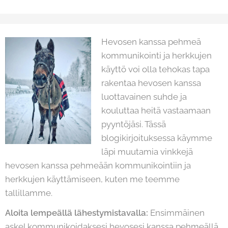
Hevosen kanssa pehmeä
kommunikointi ja herkkujen
käyttö voi olla tehokas tapa
rakentaa hevosen kanssa
luottavainen suhde ja
kouluttaa heitä vastaamaan
pyyntöjäsi. Tässä
blogikirjoituksessa käymme
läpi muutamia vinkkejä
hevosen kanssa pehmeään kommunikointiin ja
herkkujen käyttämiseen, kuten me teemme
tallillamme.
Aloita lempeällä lähestymistavalla:
Ensimmäinen
askel kommunikoidaksesi hevosesi kanssa pehmeällä