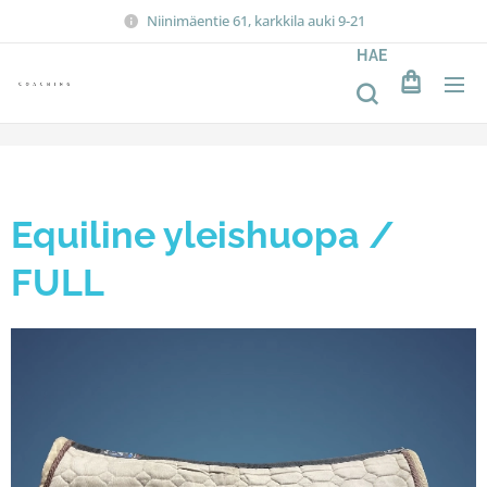
Niinimäentie 61, karkkila auki 9-21
HAE
Equiline yleishuopa /
FULL