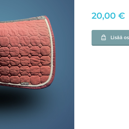
20,00
€
Lisää os