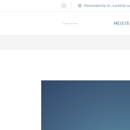
Niinimäentie 61, karkkila a
MEISTÄ