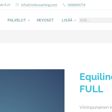
uki 9-21
info@nmkcoaching.com
0458945774
PALVELUT
HEVOSET
LISÄÄ
Equilin
FULL
Viininpunainen kä