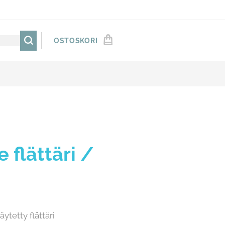
OSTOSKORI
e flättäri /
ytetty flättäri