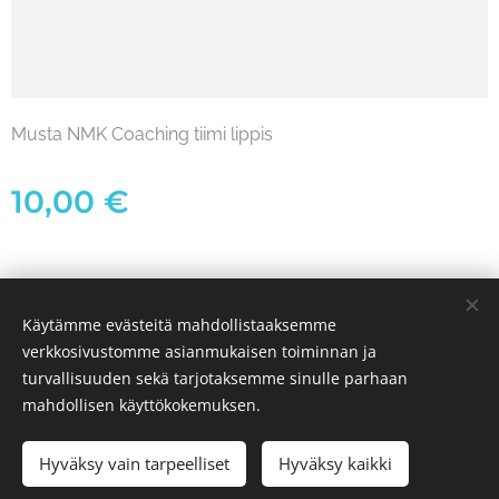
Musta NMK Coaching tiimi lippis
10,00
€
Käytämme evästeitä mahdollistaaksemme
verkkosivustomme asianmukaisen toiminnan ja
Evästeet
turvallisuuden sekä tarjotaksemme sinulle parhaan
mahdollisen käyttökokemuksen.
Lisää ostoskoriin
Hyväksy vain tarpeelliset
Hyväksy kaikki