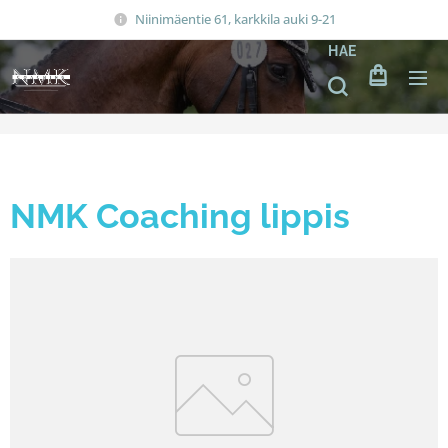
Niinimäentie 61, karkkila auki 9-21
HAE
NMK Coaching lippis